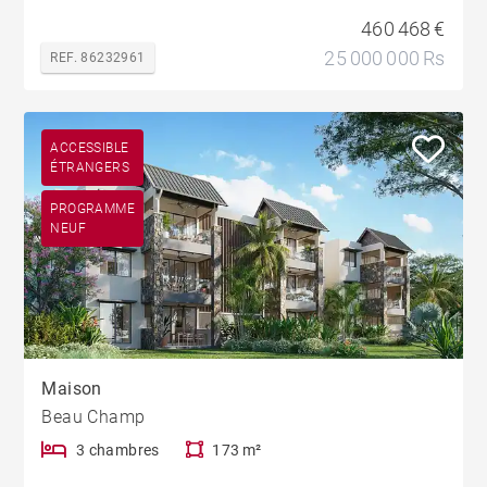
460 468 €
25 000 000 Rs
REF. 86232961
ACCESSIBLE
ÉTRANGERS
PROGRAMME
NEUF
Maison
Beau Champ
3 chambres
173 m²