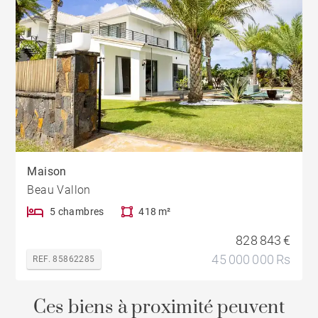
Maison
Beau Vallon
5 chambres
418 m²
828 843 €
45 000 000 Rs
REF. 85862285
Ces biens à proximité peuvent