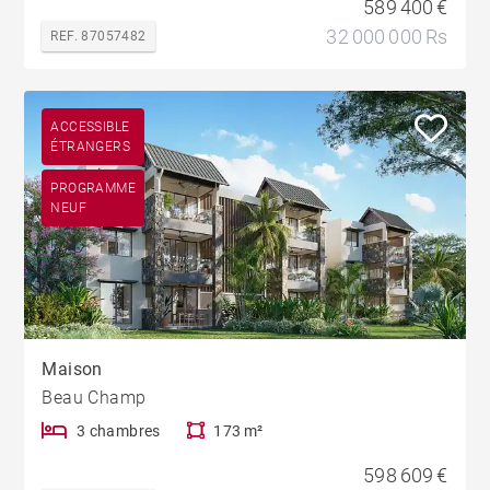
589 400 €
32 000 000 Rs
REF. 87057482
ACCESSIBLE
ÉTRANGERS
PROGRAMME
NEUF
Maison
Beau Champ
3 chambres
173 m²
598 609 €