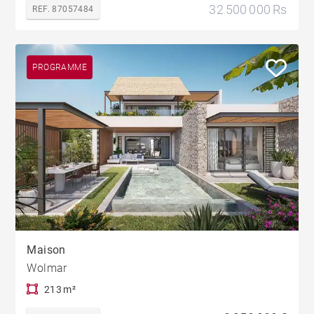
32 500 000 Rs
REF. 87057484
PROGRAMME
Maison
Wolmar
213 m²