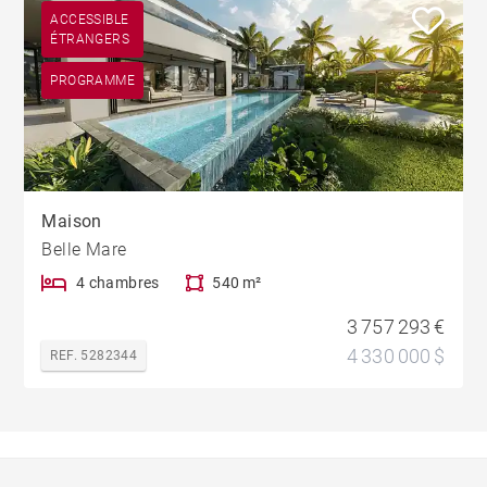
ACCESSIBLE
ÉTRANGERS
PROGRAMME
Maison
Belle Mare
4 chambres
540 m²
3 757 293 €
4 330 000 $
REF. 5282344