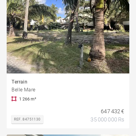
Terrain
Belle Mare
1 266 m²
647 432 €
35 000 000 Rs
REF. 84751130