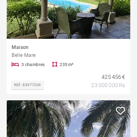
Maison
Belle Mare
3 chambres
235 m²
425 456 €
23 000 000 Rs
REF. 85977309