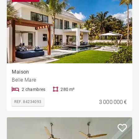
Maison
Belle Mare
2 chambres
280 m²
3 000 000 €
REF. 84234093