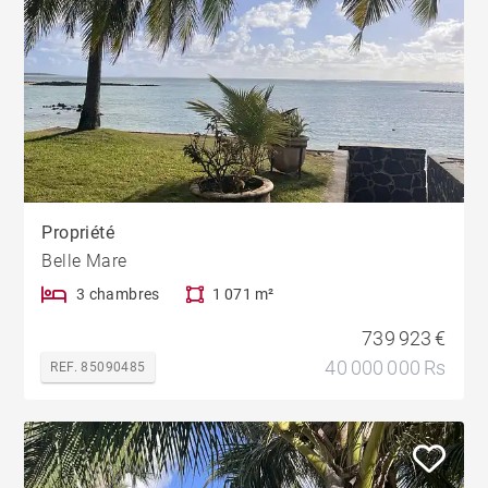
Propriété
Belle Mare
3 chambres
1 071 m²
739 923 €
40 000 000 Rs
REF. 85090485