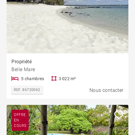
Propriété
Belle Mare
5 chambres
3 022 m²
Nous contacter
REF. 86720062
OFFRE
EN
COURS