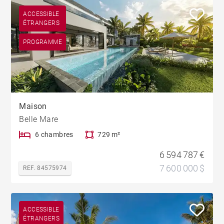
ACCESSIBLE
ÉTRANGERS
PROGRAMME
Maison
Belle Mare
6 chambres
729 m²
6 594 787 €
7 600 000 $
REF. 84575974
ACCESSIBLE
ÉTRANGERS