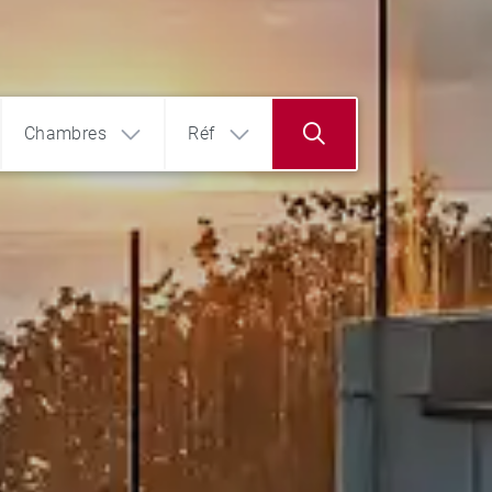
Chambres
Réf
4
5+
€
€