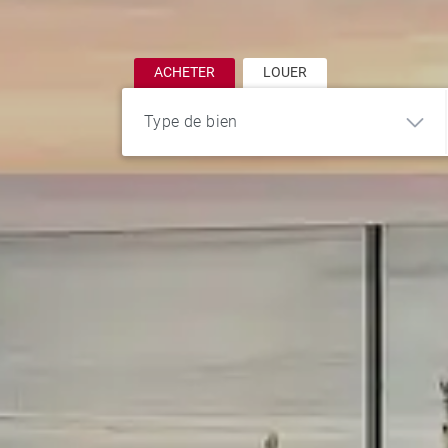
ACHETER
LOUER
Type de bien
Appartement
Maison
Terrain
Loft
Bureau et
Immeuble
commerce