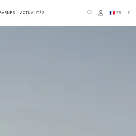
FR
€
BARNES
ACTUALITÉS
EN
Rs
DE
$