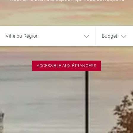
Ville ou Région
Budget
ACCESSIBLE AUX ÉTRANGERS
1
2
3