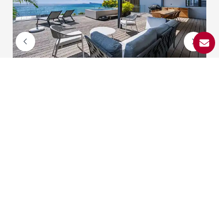
Penthouse
Grand Baie
3 chambres
360 m²
4 625 € / mois
250 000 Rs
REF. 87259620
DÉCOUVREZ TOUS NOS BIENS À LA VENTE