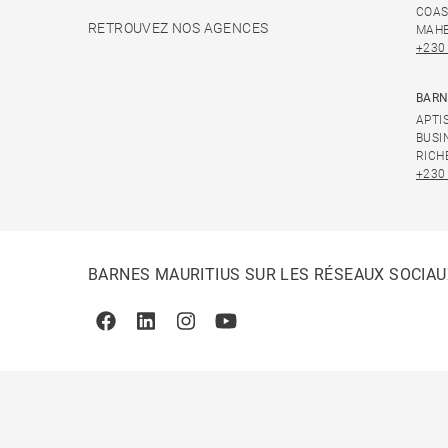
COAS
RETROUVEZ NOS AGENCES
MAHE
+230
BARN
APTI
BUSI
RICH
+230
BARNES MAURITIUS SUR LES RÉSEAUX SOCIAU
Facebook
Linkedin
Instagram
Youtube