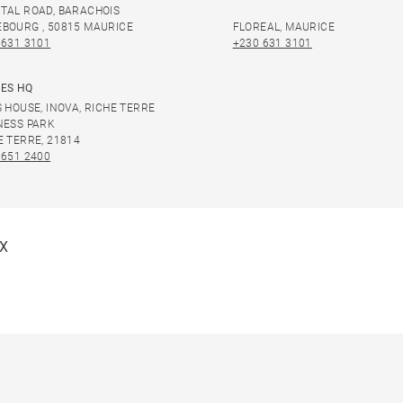
TAL ROAD, BARACHOIS
BOURG , 50815 MAURICE
FLOREAL, MAURICE
 631 3101
+230 631 3101
ES HQ
S HOUSE, INOVA, RICHE TERRE
NESS PARK
E TERRE, 21814
 651 2400
X