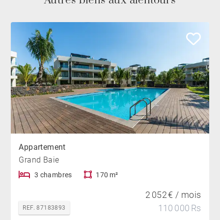
Autres biens aux alentours
Appartement
Grand Baie
3 chambres
170 m²
2 052 € / mois
110 000 Rs
REF. 87183893