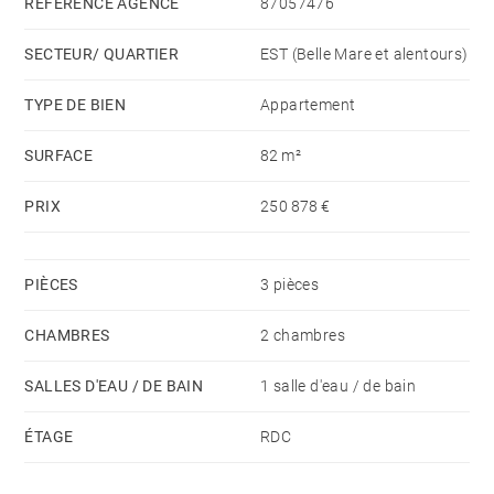
Des lignes contemporaines, des espaces optimisés et
RÉFÉRENCE AGENCE
87057476
une connexion harmonieuse avec l’extérieur
SECTEUR/ QUARTIER
EST (Belle Mare et alentours)
définissent ces appartements. Ils offrent une
expérience de vie lumineuse, fonctionnelle et fluide au
TYPE DE BIEN
Appartement
quotidien, en accord avec l’esprit d’Anahita. Des
SURFACE
82 m²
matériaux soigneusement sélectionnés, un confort
thermique, une ventilation naturelle ainsi que des
PRIX
250 878 €
finitions raffinées de haute qualité créent une véritable
sensation de sérénité.
PIÈCES
3 pièces
CHAMBRES
2 chambres
SALLES D'EAU / DE BAIN
1 salle d'eau / de bain
ÉTAGE
RDC