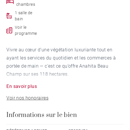
chambres
1 salle de
bain
Voir le
programme
Vivre au cœur d’une végétation luxuriante tout en
ayant les services du quotidien et les commerces à
portée de main — c’est ce qu’offre Anahita Beau
Champ sur ses 118 hectares.
En savoir plus
Un art de vivre de grande qualité, synonyme de bien-
Voir nos honoraires
être, au sein d’un paysage productif innovant, dans un
domaine résidentiel inspiré de l’architecture
Informations sur le bien
mauricienne, lui conférant un caractère unique.