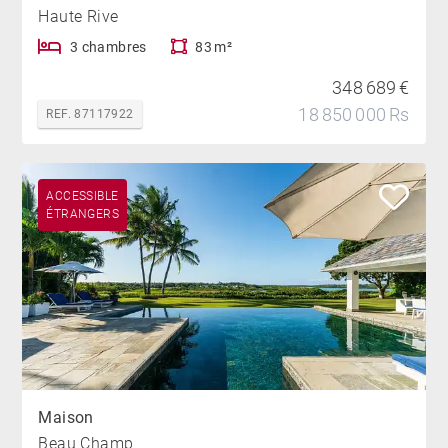
Haute Rive
3 chambres
83 m²
348 689 €
18 850 000 Rs
REF. 87117922
ACCESSIBLE
ÉTRANGERS
Maison
Beau Champ