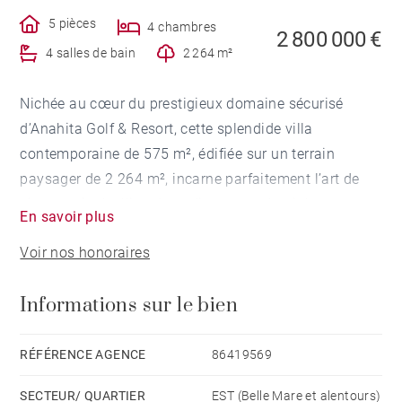
5 pièces
4 chambres
2 800 000 €
4 salles de bain
2 264 m²
Nichée au cœur du prestigieux domaine sécurisé
d’Anahita Golf & Resort, cette splendide villa
contemporaine de 575 m², édifiée sur un terrain
paysager de 2 264 m², incarne parfaitement l’art de
vivre tropical, alliant luxe discret, modernité et
En savoir plus
sérénité. Idéalement située dans le quartier prisé de
Voir nos honoraires
The Fairways, à proximité de l’entrée du domaine, du
centre du Resort et du Golf Club, la propriété offre un
Informations sur le bien
cadre de vie rare et privilégié. Les espaces de vie,
spacieux et lumineux, s’ouvrent sur une vaste terrasse
prolongée par un jardin tropical soigneusement
RÉFÉRENCE AGENCE
86419569
aménagé et une piscine de 70 m², invitant à la détente
SECTEUR/ QUARTIER
EST (Belle Mare et alentours)