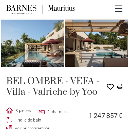
PROGRAMME NEUF
BEL OMBRE - VEFA -
Villa - Valriche by Yoo
3 pièces
2 chambres
1 247 857 €
1 salle de bain
Voir le programme