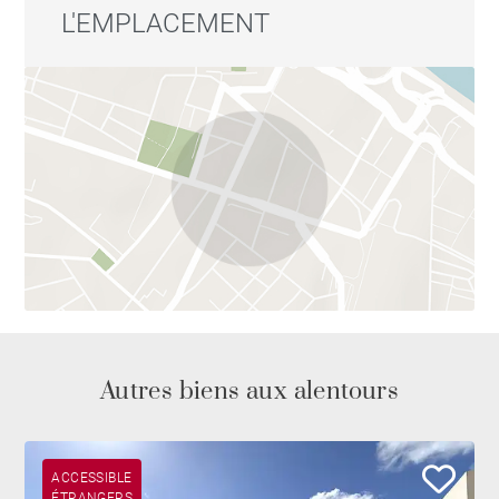
L'EMPLACEMENT
adresses les plus convoitées de l’île.
Autres biens aux alentours
ACCESSIBLE
ÉTRANGERS