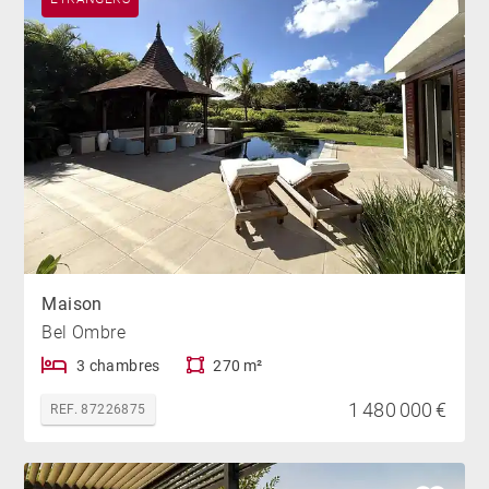
Maison
Bel Ombre
3 chambres
270 m²
1 480 000 €
REF. 87226875