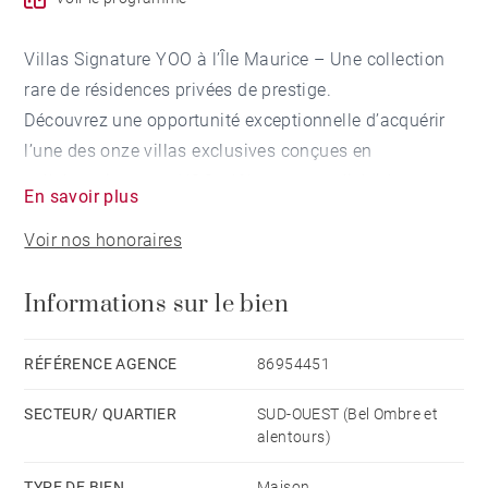
Villas Signature YOO à l’Île Maurice – Une collection
rare de résidences privées de prestige.
Découvrez une opportunité exceptionnelle d’acquérir
l’une des onze villas exclusives conçues en
collaboration avec YOO, référence mondiale des
En savoir plus
résidences de marque haut de gamme. Nichées au
Voir nos honoraires
sein de l’un des domaines privés les plus prestigieux
de l’île Maurice, ces propriétés incarnent l’alliance
Informations sur le bien
parfaite entre design raffiné, intimité absolue et art de
vivre de resort.
Pensée pour une clientèle exigeante, cette collection
RÉFÉRENCE AGENCE
86954451
propose de superbes villas de trois à six chambres,
SECTEUR/ QUARTIER
SUD-OUEST (Bel Ombre et
chacune dotée d’une piscine privée, de vastes
alentours)
terrasses couvertes, de grands balcons et d’espaces
intérieurs ouverts sur l’extérieur. Finitions haut de
TYPE DE BIEN
Maison