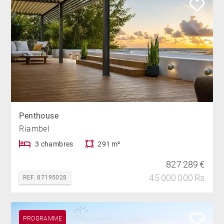
Penthouse
Riambel
3 chambres
291 m²
827 289 €
45 000 000 Rs
REF. 87195028
PROGRAMME