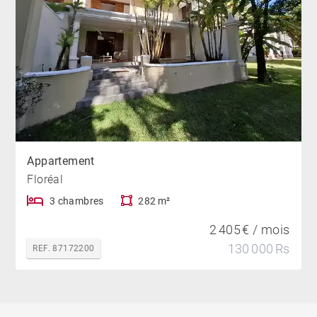
Appartement
Floréal
3 chambres
282 m²
2 405 € / mois
130 000 Rs
REF. 87172200