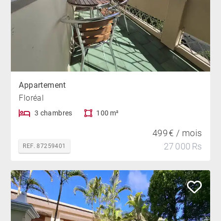
Appartement
Floréal
3 chambres
100 m²
499 € / mois
27 000 Rs
REF. 87259401