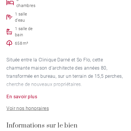
chambres
1 salle
d'eau
1 salle de
bain
658 m²
Située entre la Clinique Darné et So Flo, cette
charmante maison d’architecte des années 80,
transformée en bureau, sur un terrain de 15,5 perches,
cherche de nouveaux propriétaires.
On y accède par un porche couvert, qui s’ouvre sur la
En savoir plus
réception.
Voir nos honoraires
Le salon / salle à manger a été transformé en un
spacieux espace ouvert accueillant aujourd’hui 13
Informations sur le bien
bureaux. Cette pièce lumineuse surplombe le jardin et