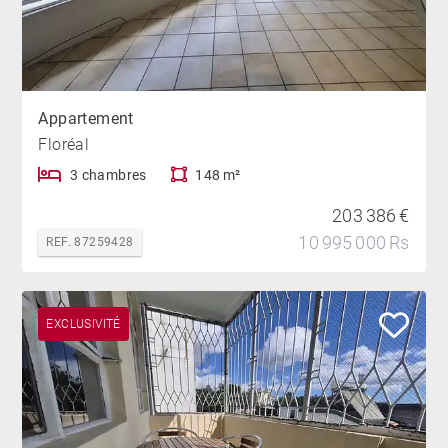
Appartement
Floréal
3 chambres
148 m²
203 386 €
10 995 000 Rs
REF. 87259428
EXCLUSIVITÉ