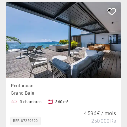
Penthouse
Grand Baie
3 chambres
360 m²
4 596 € / mois
250 000 Rs
REF. 87259620