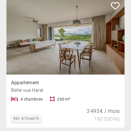
Appartement
Belle vue Harel
4 chambres
260 m²
3 493 € / mois
190 000 Rs
REF. 87264879