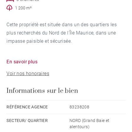
1 200 m²
Cette propriété est située dans un des quartiers les
plus recherchés du Nord de l'Île Maurice, dans une
impasse paisible et sécurisée.
La propriété d'environ 300 m² sur un terrain de 1 200
En savoir plus
m² est composée d'une villa de deux chambres, d'un
Voir nos honoraires
bureau, d'une cuisine, d'une buanderie et d'un studio
indépendant de 1 chambre, avec salon et cuisine
Informations sur le bien
s'ouvrant sur le grand terrain et la piscine.
Terrasses, nombreux rangements, emplacements pour
RÉFÉRENCE AGENCE
83238208
les véhicules viennent compléter ce bien.
SECTEUR/ QUARTIER
NORD (Grand Baie et
alentours)
Localisation idéale à 5 minutes de Grand Baie et