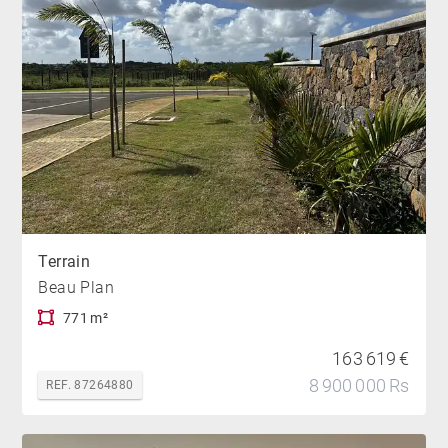
Terrain
Beau Plan
771 m²
163 619 €
8 900 000 Rs
REF. 87264880