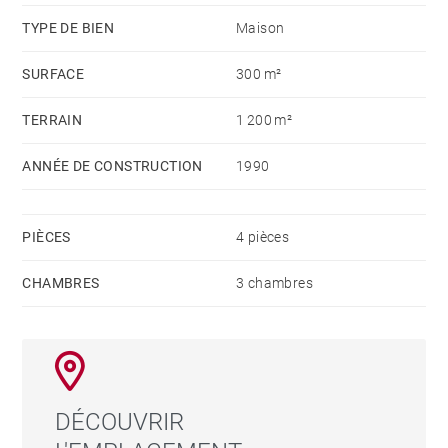
proximité immédiate avec les commerces et les
TYPE DE BIEN
Maison
plages. Idéale pour un investissement locatif.
SURFACE
300 m²
TERRAIN
1 200 m²
ANNÉE DE CONSTRUCTION
1990
PIÈCES
4 pièces
CHAMBRES
3 chambres
DÉCOUVRIR