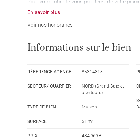
Pour votre intimité vous profiterez de votre pisci
En savoir plus
Voir nos honoraires
Informations sur le bien
RÉFÉRENCE AGENCE
85314818
P
SECTEUR/ QUARTIER
NORD (Grand Baie et
C
alentours)
S
TYPE DE BIEN
Maison
B
SURFACE
51 m²
PRIX
484 969 €