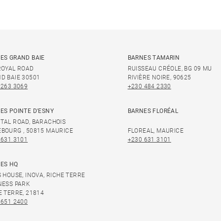
ES GRAND BAIE
BARNES TAMARIN
ROYAL ROAD
RUISSEAU CRÉOLE, BG 09 MU
D BAIE 30501
RIVIÈRE NOIRE, 90625
 263 3069
+230 484 2330
ES POINTE D'ESNY
BARNES FLORÉAL
TAL ROAD, BARACHOIS
BOURG , 50815 MAURICE
FLOREAL, MAURICE
 631 3101
+230 631 3101
ES HQ
S HOUSE, INOVA, RICHE TERRE
NESS PARK
E TERRE, 21814
 651 2400