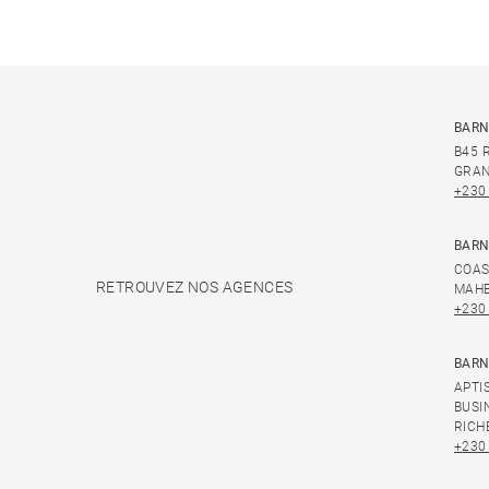
BARN
B45 
GRAN
+230
BARN
COAS
RETROUVEZ NOS AGENCES
MAHE
+230
BARN
APTI
BUSI
RICH
+230