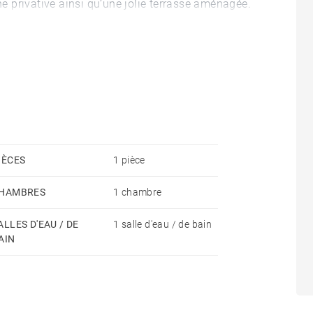
ne privative ainsi qu’une jolie terrasse aménagée.
IÈCES
1 pièce
HAMBRES
1 chambre
ALLES D'EAU / DE
1 salle d'eau / de bain
AIN