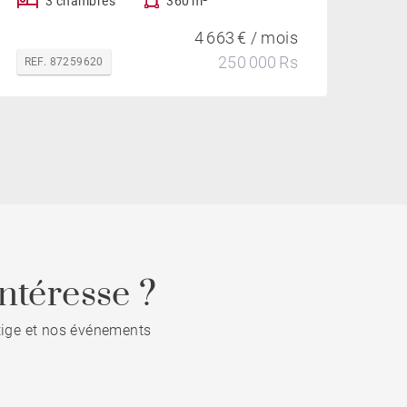
3 chambres
360 m²
4 663 € / mois
250 000 Rs
REF. 87259620
ntéresse ?
stige et nos événements