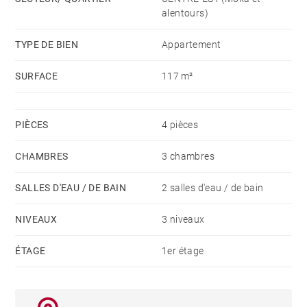
hôpital et divers services. Excellente opportunité
alentours)
locative.
TYPE DE BIEN
Appartement
SURFACE
117 m²
PIÈCES
4 pièces
CHAMBRES
3 chambres
SALLES D'EAU / DE BAIN
2 salles d'eau / de bain
NIVEAUX
3 niveaux
ÉTAGE
1er étage