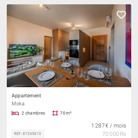
Appartement
Moka
2 chambres
70 m²
1 287 € / mois
70 000 Rs
REF. 87265613