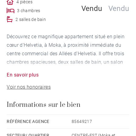
4 pièces
Vendu
Vendu
3 chambres
2 salles de bain
Découvrez ce magnifique appartement situé en plein
cœur d'Helvetia, à Moka, à proximité immédiate du
centre commercial des Allées d'Helvetia. Il offre trois
chambres spacieuses, deux salles de bain, un salon
lumineux, une salle à manger, une cuisine équipée
En savoir plus
ainsi que de nombreux espaces de rangement. Deux
Voir nos honoraires
chambres sont climatisées. L'appartement dispose
également de deux places de parking.
Informations sur le bien
Idéalement situé dans une ville en plein
développement, à seulement une minute des écoles
RÉFÉRENCE AGENCE
85649217
privées et des commodités essentielles : restaurants,
SECTEUR/ QUARTIER
CENTRE-EST (Moka et