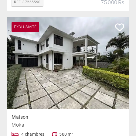
75 000 Rs
REF. 87265590
EXCLUSIVITÉ
Maison
Moka
4 chambres
500 m²