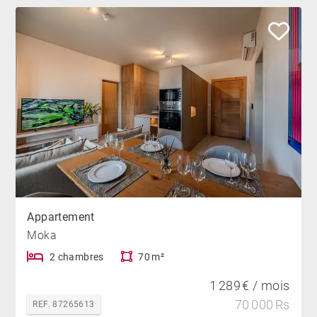
Appartement
Moka
2 chambres
70 m²
1 289 € / mois
70 000 Rs
REF. 87265613