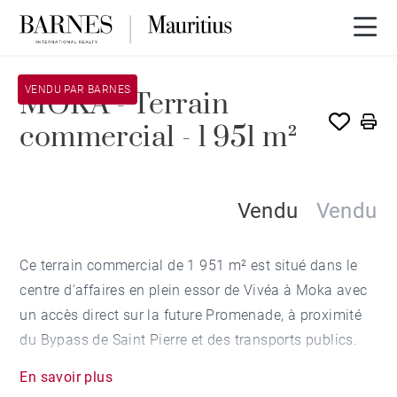
VENDU PAR BARNES
MOKA - Terrain
commercial - 1 951 m²
Vendu
Vendu
Ce terrain commercial de 1 951 m² est situé dans le
centre d'affaires en plein essor de Vivéa à Moka avec
un accès direct sur la future Promenade, à proximité
du Bypass de Saint Pierre et des transports publics.
En savoir plus
Il est accessible aux étrangers faisant parti de la