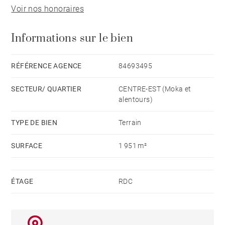
Voir nos honoraires
Smart City de Moka avec tous ses avantages.
Informations sur le bien
RÉFÉRENCE AGENCE
84693495
SECTEUR/ QUARTIER
CENTRE-EST (Moka et
alentours)
TYPE DE BIEN
Terrain
SURFACE
1 951 m²
ÉTAGE
RDC