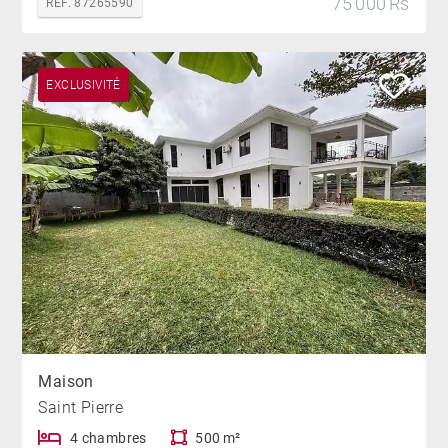
75 000 Rs
REF. 87265590
EXCLUSIVITÉ
Maison
Saint Pierre
4 chambres
500 m²