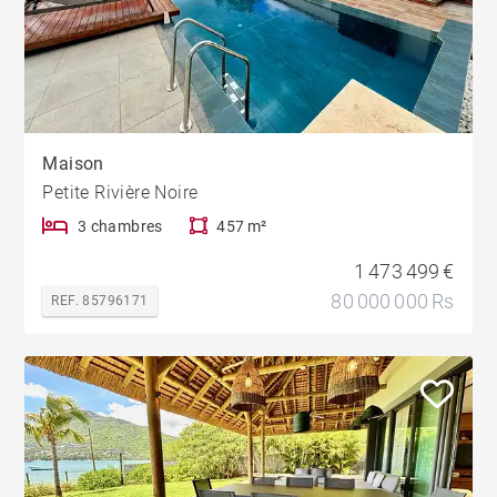
Maison
Petite Rivière Noire
3 chambres
457 m²
1 473 499 €
80 000 000 Rs
REF. 85796171