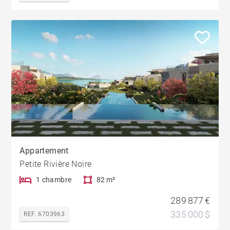
Appartement
Petite Rivière Noire
1 chambre
82 m²
289 877 €
335 000 $
REF. 6703963