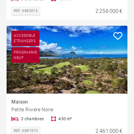
2 256 000 €
REF. 6882016
ACCESSIBLE
ÉTRANGERS
PROGRAMME
NEUF
Maison
Petite Rivière Noire
3 chambres
430 m²
2 461 000 €
REF. 6881570