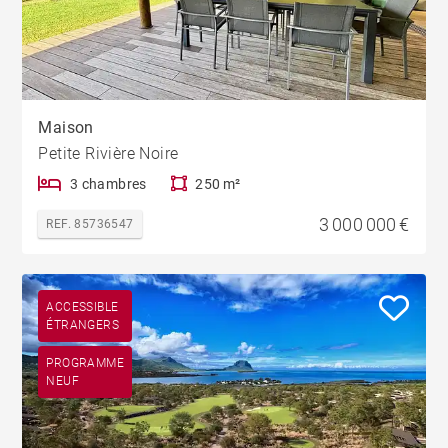
Maison
Petite Rivière Noire
3 chambres
250 m²
3 000 000 €
REF. 85736547
ACCESSIBLE
ÉTRANGERS
PROGRAMME
NEUF