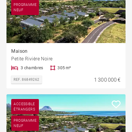
PROGRAMME
NEUF
Maison
Petite Rivière Noire
3 chambres
305 m²
1 300 000 €
REF. 86849262
ACCESSIBLE
ÉTRANGERS
PROGRAMME
NEUF