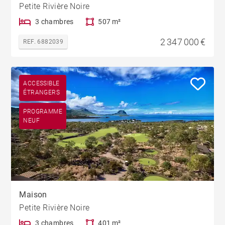
Petite Rivière Noire
3 chambres
507 m²
2 347 000 €
REF. 6882039
ACCESSIBLE
ÉTRANGERS
PROGRAMME
NEUF
Maison
Petite Rivière Noire
3 chambres
401 m²