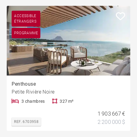
ACCESSIBLE
ÉTRANGERS
PROGRAMME
Penthouse
Petite Rivière Noire
3 chambres
327 m²
1 903 667 €
2 200 000 $
REF. 6703958