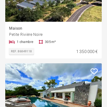
Maison
Petite Rivière Noire
1 chambre
305 m²
1 350 000 €
REF. 86849118