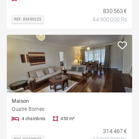
830 563 €
44 900 000 Rs
REF. 86690225
Maison
Quatre Bornes
4 chambres
450 m²
314 467 €