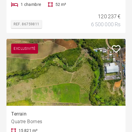
1 chambre
52 m²
120 237 €
6 500 000 Rs
REF. 86759811
EXCLUSIVITÉ
Terrain
Quatre Bornes
15 821 m²