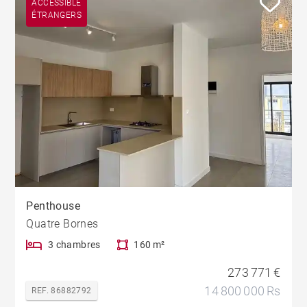
ACCESSIBLE
ÉTRANGERS
Penthouse
Quatre Bornes
3 chambres
160 m²
273 771 €
14 800 000 Rs
REF. 86882792