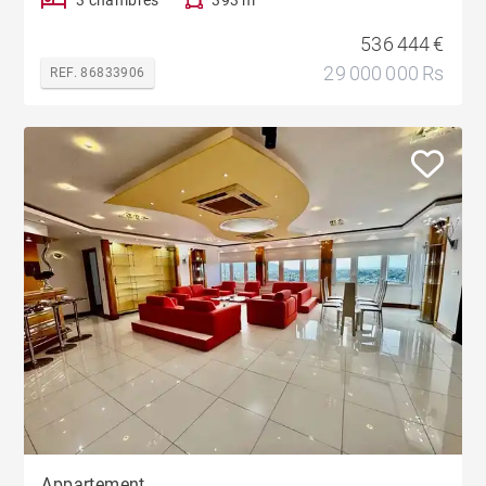
3 chambres
393 m²
536 444 €
29 000 000 Rs
REF. 86833906
Appartement