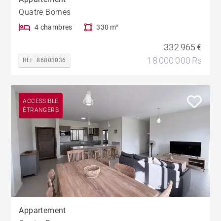
Quatre Bornes
4 chambres
330 m²
332 965 €
18 000 000 Rs
REF. 86803036
ACCESSIBLE
ÉTRANGERS
Appartement