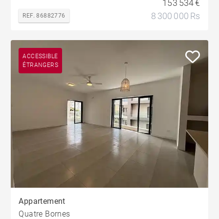
153 534 €
8 300 000 Rs
REF. 86882776
ACCESSIBLE
ÉTRANGERS
Appartement
Quatre Bornes