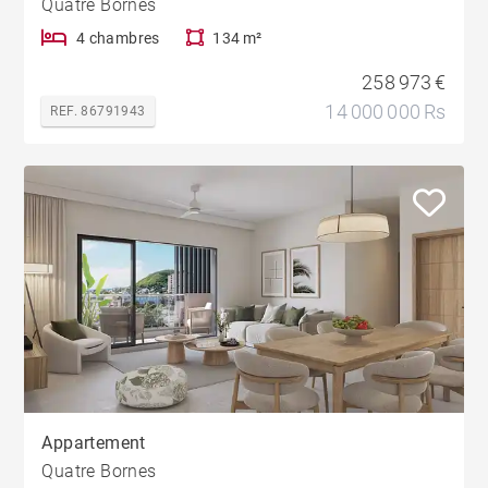
Quatre Bornes
4 chambres
134 m²
258 973 €
14 000 000 Rs
REF. 86791943
Appartement
Quatre Bornes