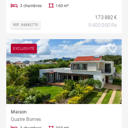
3 chambres
160 m²
173 882 €
9 400 000 Rs
REF. 86882770
EXCLUSIVITÉ
Maison
Quatre Bornes