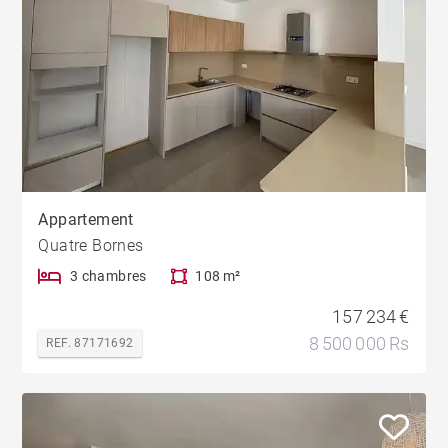
Appartement
Quatre Bornes
3 chambres
108 m²
157 234 €
8 500 000 Rs
REF. 87171692