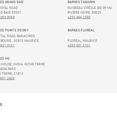
ES GRAND BAIE
BARNES TAMARIN
ROYAL ROAD
RUISSEAU CRÉOLE, BG 09 MU
D BAIE 30501
RIVIÈRE NOIRE, 90625
 263 3069
+230 484 2330
ES POINTE D'ESNY
BARNES FLORÉAL
TAL ROAD, BARACHOIS
BOURG , 50815 MAURICE
FLOREAL, MAURICE
 631 3101
+230 631 3101
ES HQ
S HOUSE, INOVA, RICHE TERRE
NESS PARK
E TERRE, 21814
 651 2400
X