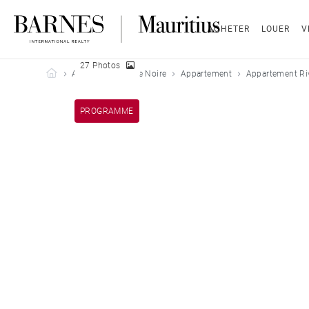
ACHETER
LOUER
V
27 Photos
Barnes Mauritius
Acheter
Rivière Noire
Appartement
Appartement Riv
PROGRAMME