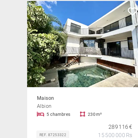
Maison
Albion
5 chambres
230 m²
289 116 €
15 500 000 Rs
REF. 87253322