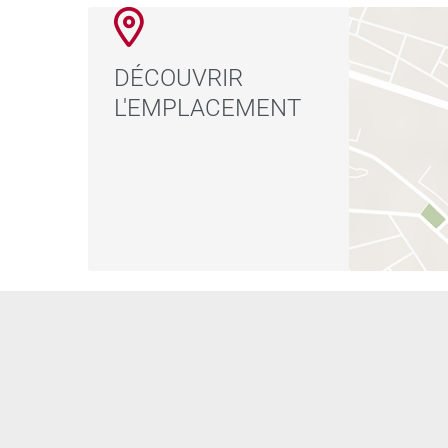
observer les dauphins, à la pêche en haute mer e
Rivière Noire. Les commodités du quotidien sont 
centres commerciaux modernes, des restaurants 
DÉCOUVRIR
clubs de sport, des écoles internationales presti
L'EMPLACEMENT
Ocean Pearl est plus qu’une simple résidence : c’
luxe, la nature et la commodité s’allient pour offr
Maurice.