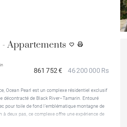
 - Appartements
in
861 752 €
46 200 000 Rs
ce, Ocean Pearl est un complexe résidentiel exclusif
ie décontracté de Black River–Tamarin. Entouré
avec pour toile de fond l’emblématique montagne de
ien à deux pas, ce complexe offre une expérience de
 plus prisés de l’île.