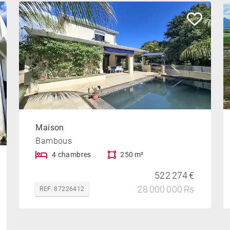
Maison
Bambous
4 chambres
250 m²
522 274 €
28 000 000 Rs
REF. 87226412