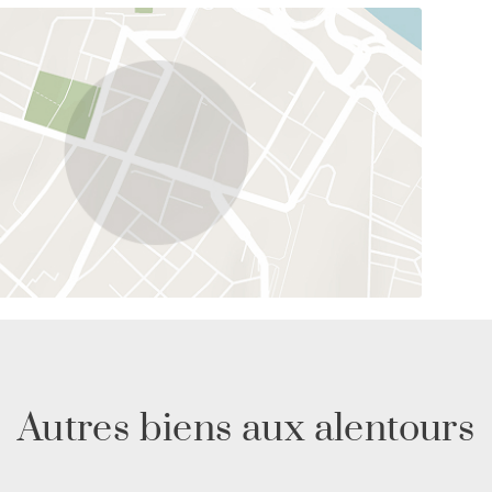
t au spectaculaire parc national des Gorges de la
tout aussi accessibles, avec à proximité des
gastronomiques, des centres de bien-être, des
gieuses et des services de santé de qualité.
est un havre de paix raffiné en bord de mer où le
ir un art de vivre exceptionnel au cœur de l’île
Autres biens aux alentours