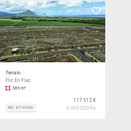
Terrain
Flic En Flac
585 m²
117 512 €
6 300 000 Rs
REF. 87195936