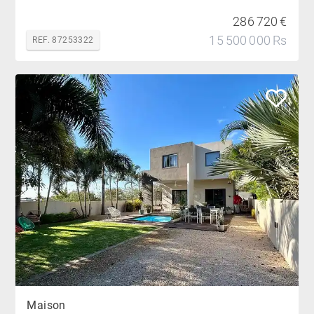
286 720 €
15 500 000 Rs
REF. 87253322
Maison