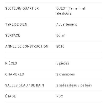
La résidence offre une piscine commune et un accès à
SECTEUR/ QUARTIER
OUEST (Tamarin et
la baie de Tamarin.
alentours)
La résidence est idéalement située puisqu'elle se
TYPE DE BIEN
Appartement
trouve à seulement 2 minutes à pied de la clinique, du
SURFACE
86 m²
Super U, du centre sportif et des commerces. Devant
la résidence se trouve un espace vert où un parc sera
ANNÉE DE CONSTRUCTION
2016
aménagé. La tranquillité est au rendez-vous ainsi que
la sécurité.
PIÈCES
5 pièces
CHAMBRES
2 chambres
SALLES D'EAU / DE BAIN
2 salles d'eau / de bain
ÉTAGE
RDC