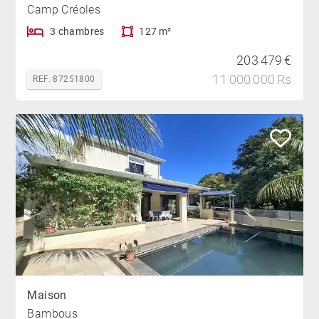
Camp Créoles
3 chambres
127 m²
203 479 €
11 000 000 Rs
REF. 87251800
Maison
Bambous