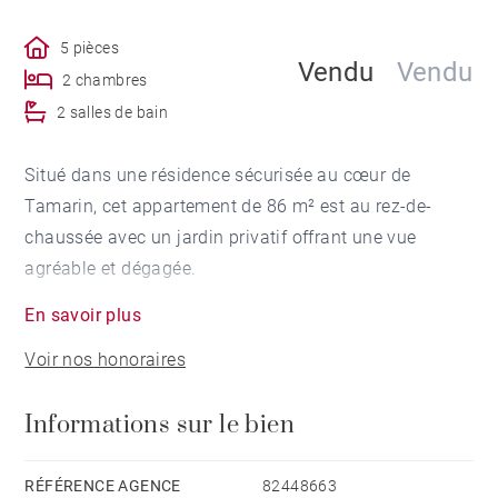
5 pièces
Vendu
Vendu
2 chambres
2 salles de bain
Situé dans une résidence sécurisée au cœur de
Tamarin, cet appartement de 86 m² est au rez-de-
chaussée avec un jardin privatif offrant une vue
agréable et dégagée.
En savoir plus
Il comprend deux chambres et deux salles de bains et
Voir nos honoraires
toilettes, une cuisine entièrement équipée et un salon
meublé qui s'ouvre sur une terrasse spacieuse.
Informations sur le bien
L'appartement est très lumineux et dispose d'espaces
de rangement. Le petit jardin est très agréable.
RÉFÉRENCE AGENCE
82448663