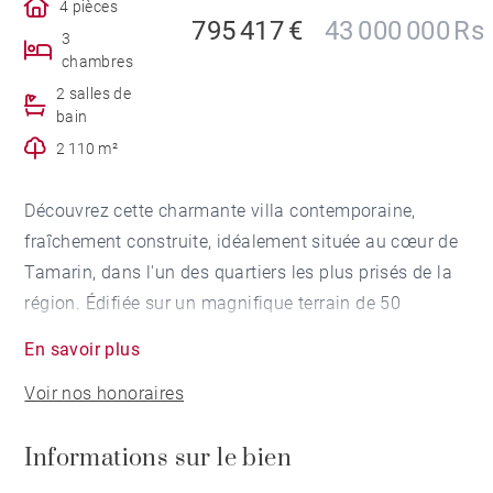
4 pièces
795 417 €
43 000 000 Rs
3
chambres
2 salles de
bain
2 110 m²
Découvrez cette charmante villa contemporaine,
fraîchement construite, idéalement située au cœur de
Tamarin, dans l'un des quartiers les plus prisés de la
région. Édifiée sur un magnifique terrain de 50
perches, elle séduit par son immense jardin paysager
En savoir plus
offrant un cadre de vie paisible, avec suffisamment
Voir nos honoraires
d'espace pour la construction d'une dépendance selon
vos besoins.
Informations sur le bien
Baignée de lumière naturelle, la villa propose de