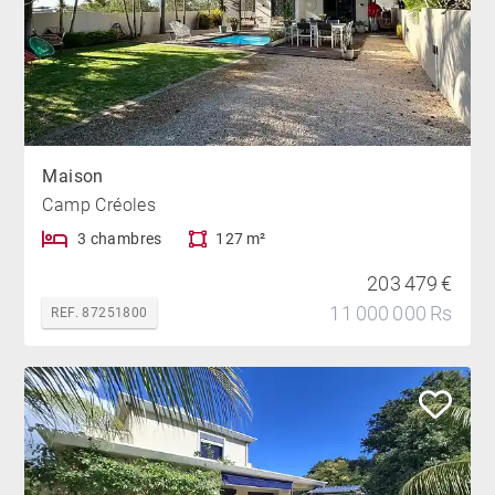
Maison
Camp Créoles
3 chambres
127 m²
203 479 €
11 000 000 Rs
REF. 87251800