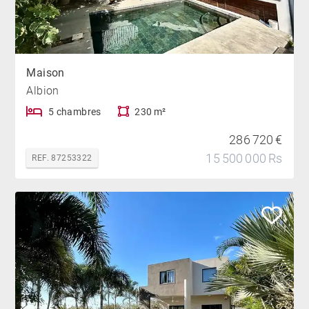
Maison
Albion
5 chambres
230 m²
286 720 €
15 500 000 Rs
REF. 87253322