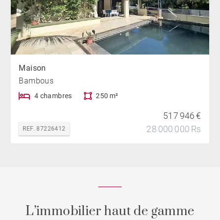
Maison
Bambous
4 chambres
250 m²
517 946 €
28 000 000 Rs
REF. 87226412
L’immobilier haut de gamme