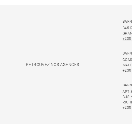
BARN
B45 
GRAN
+230
BARN
COAS
RETROUVEZ NOS AGENCES
MAHE
+230
BARN
APTI
BUSI
RICH
+230