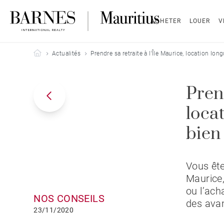
ACHETER
LOUER
V
Barnes Mauritius
Actualités
Prendre sa retraite à l'Île Maurice, location lo
Prend
loca
bien
Vous ête
Maurice,
ou l’ach
NOS CONSEILS
des avan
23/11/2020