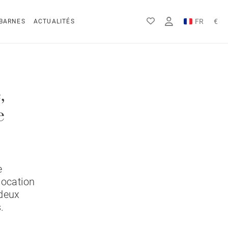
FR
€
BARNES
ACTUALITÉS
EN
Rs
DE
$
,
e
e
location
 deux
.