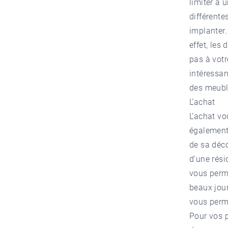
limiter à 
différente
implanter.
effet, les
pas à votr
intéressan
des meubl
L’achat
L’achat v
également
de sa déco
d’une rési
vous perme
beaux jour
vous perm
Pour vos p