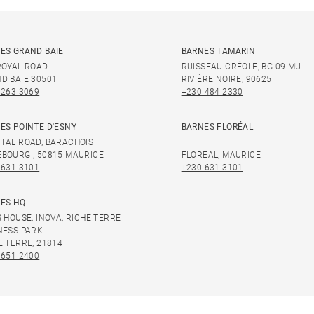
ES GRAND BAIE
BARNES TAMARIN
ROYAL ROAD
RUISSEAU CRÉOLE, BG 09 MU
D BAIE 30501
RIVIÈRE NOIRE, 90625
 263 3069
+230 484 2330
ES POINTE D'ESNY
BARNES FLORÉAL
TAL ROAD, BARACHOIS
BOURG , 50815 MAURICE
FLOREAL, MAURICE
 631 3101
+230 631 3101
ES HQ
S HOUSE, INOVA, RICHE TERRE
NESS PARK
E TERRE, 21814
 651 2400