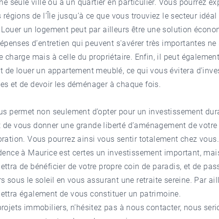
une seule ville ou à un quartier en particulier. Vous pourrez ex
s régions de l’Île jusqu’à ce que vous trouviez le secteur idéa
 Louer un logement peut par ailleurs être une solution écon
 dépenses d’entretien qui peuvent s'avérer très importantes ne
e charge mais à celle du propriétaire. Enfin, il peut également
t de louer un appartement meublé, ce qui vous évitera d’inve
es et de devoir les déménager à chaque fois.
ous permet non seulement d’opter pour un investissement dur
 de vous donner une grande liberté d’aménagement de votre 
ration. Vous pourrez ainsi vous sentir totalement chez vous.
dence à Maurice est certes un investissement important, mai
ttra de bénéficier de votre propre coin de paradis, et de pas
s sous le soleil en vous assurant une retraite sereine. Par ail
ettra également de vous constituer un patrimoine.
rojets immobiliers, n’hésitez pas à nous contacter, nous seri