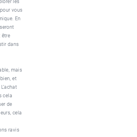
plorer les
l pour vous
omique. En
 seront
 être
stir dans
able, mais
bien, et
 L’achat
s cela
ser de
leurs, cela
ons ravis