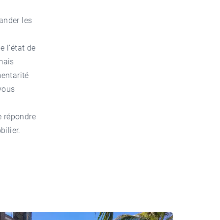
ander les
e l’état de
mais
entarité
 vous
e répondre
ilier.