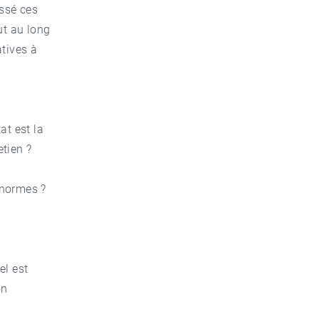
assé ces
ut au long
atives à
at est la
etien ?
x normes ?
s
el est
on