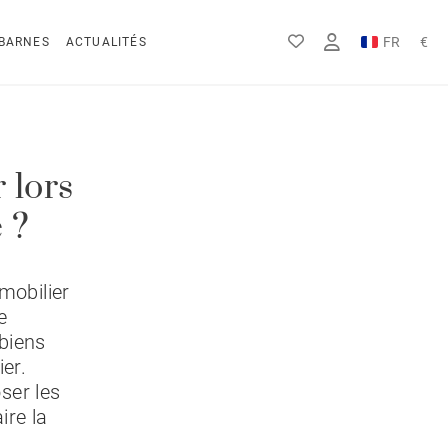
FR
€
BARNES
ACTUALITÉS
EN
Rs
DE
$
 lors
 ?
mobilier
e
 biens
ier.
oser les
ire la