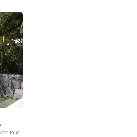
e
ître tous