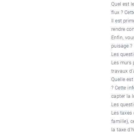
Quel est l
flux ? Cet
Il est pri
rendre com
Enfin, vou
puisage ? 
Les questi
Les murs p
travaux d
Quelle est
? Cette in
capter la 
Les questi
Les taxes 
famille), 
la taxe d’