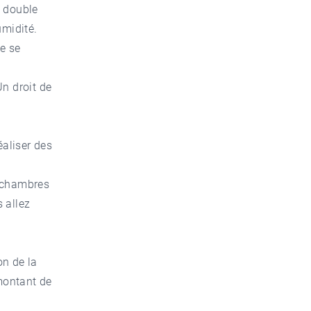
à double
umidité.
de se
Un droit de
éaliser des
s chambres
 allez
on de la
 montant de