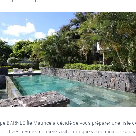
pe BARNES Île Maurice a décidé de vous préparer une liste d
relatives à votre première visite afin que vous puissiez conna