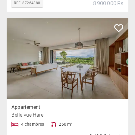
8 900 000 Rs
REF. 87264880
Appartement
Belle vue Harel
4 chambres
260 m²