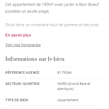
Cet appartement de 190m² avec jardin à Bain Boeuf
possède un accès plage.
Situé dans un complexe haut de gamme et sécurisé,
cet appartement dispose de 2 chambres, dont une
En savoir plus
avec salle de bains et l'autre avec terrasse extérieure
Voir nos honoraires
privée.
Informations sur le bien
Il est situé au rez-de-chaussée et possède une belle et
grande salle de séjour / salon et une cuisine ouverte
entièrement équipée.
RÉFÉRENCE AGENCE
8179046
SECTEUR/ QUARTIER
NORD (Grand Baie et
Le jardin-terrasse est idéal pour se divertir et dispose
alentours)
d'une grande terrasse afin profiter de la salle à
manger extérieure et du coin salon.
TYPE DE BIEN
Appartement