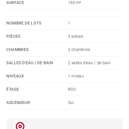
SURFACE
190 m²
Cette unité est livrée avec un parking couvert et une
salle de stockage. Le complexe dispose d'une piscine
et d'une salle de sport.
NOMBRE DE LOTS
1
PIÈCES
3 pièces
CHAMBRES
2 chambres
SALLES D'EAU / DE BAIN
2 salles d'eau / de bain
NIVEAUX
1 niveau
ÉTAGE
RDC
ASCENSEUR
Oui