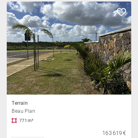
Terrain
Beau Plan
771 m²
163 619 €