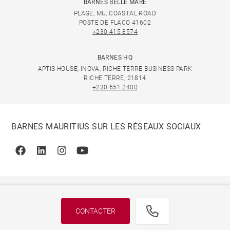
BARNES BELLE MARE
PLAGE, MU, COASTAL ROAD
POSTE DE FLACQ 41602
+230 415 8574
BARNES HQ
APTIS HOUSE, INOVA, RICHE TERRE BUSINESS PARK
RICHE TERRE, 21814
+230 651 2400
BARNES MAURITIUS SUR LES RÉSEAUX SOCIAUX
Facebook
Linkedin
Instagram
Youtube
CONTACTER
© 2026 BARNES, INTERNATIONAL REALTY - BARNES
INTERNATIONAL