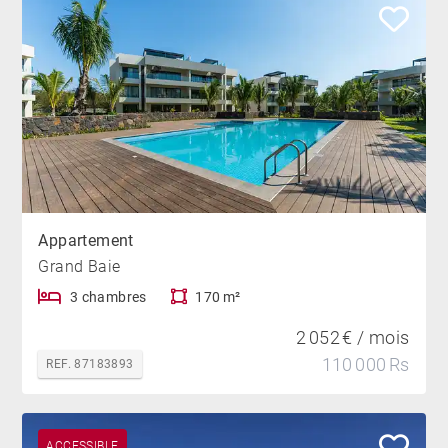
Appartement
Grand Baie
3 chambres
170 m²
2 052 € / mois
110 000 Rs
REF. 87183893
ACCESSIBLE