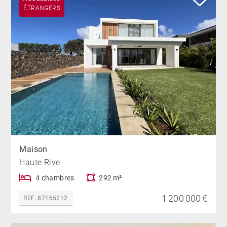
ÉTRANGERS
Maison
Haute Rive
4 chambres
292 m²
1 200 000 €
REF. 87165212