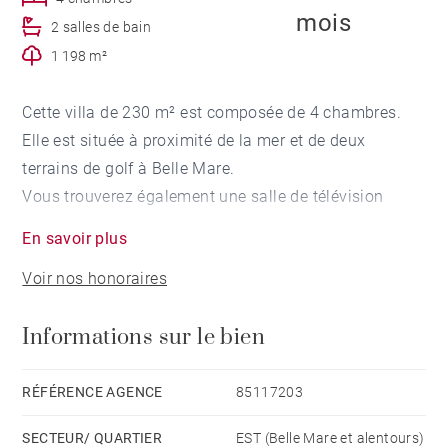
mois
2 salles de bain
1 198 m²
Cette villa de 230 m² est composée de 4 chambres.
Elle est située à proximité de la mer et de deux
terrains de golf à Belle Mare.
Vous trouverez également une salle de télévision
spacieuse, un salon et une salle à manger ouvertes
En savoir plus
donnant sur le jardin et la piscine.
Voir nos honoraires
Vous serez à 10 minutes en voiture des supermarchés
Informations sur le bien
et des autres services de Flacq.
RÉFÉRENCE AGENCE
85117203
SECTEUR/ QUARTIER
EST (Belle Mare et alentours)