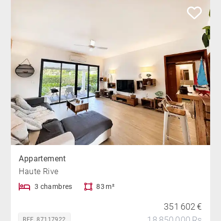
Appartement
Haute Rive
3 chambres
83 m²
351 602 €
18 850 000 Rs
REF. 87117922