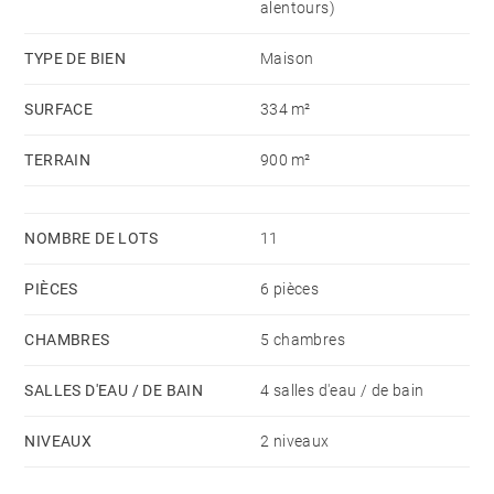
alentours)
kiosque et barbecue permet de profiter pleinement du
climat tropical.
TYPE DE BIEN
Maison
SURFACE
334 m²
TERRAIN
900 m²
NOMBRE DE LOTS
11
PIÈCES
6 pièces
CHAMBRES
5 chambres
SALLES D'EAU / DE BAIN
4 salles d'eau / de bain
NIVEAUX
2 niveaux