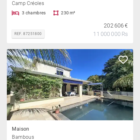
Camp Créoles
3 chambres
230 m²
202 606 €
11 000 000 Rs
REF. 87251800
Maison
Bambous