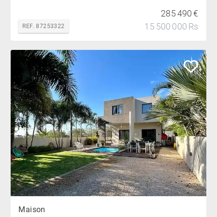
285 490 €
15 500 000 Rs
REF. 87253322
Maison