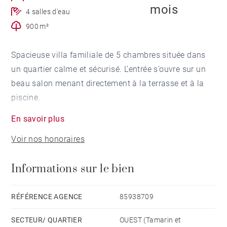
mois
4 salles d'eau
900 m²
Spacieuse villa familiale de 5 chambres située dans
un quartier calme et sécurisé. L’entrée s’ouvre sur un
beau salon menant directement à la terrasse et à la
piscine.
En savoir plus
Sur la droite, une cuisine ouverte entièrement équipée
Voir nos honoraires
et baignée de lumière. Sur la gauche, l’aile nuit
comprend quatre chambres, dont deux en suite et
Informations sur le bien
deux partageant une salle de bains. Une cinquième
chambre en mezzanine avec sa propre salle d’eau est
idéale pour des adolescents.
RÉFÉRENCE AGENCE
85938709
SECTEUR/ QUARTIER
OUEST (Tamarin et
À l’extérieur, un bel espace de vie avec piscine,