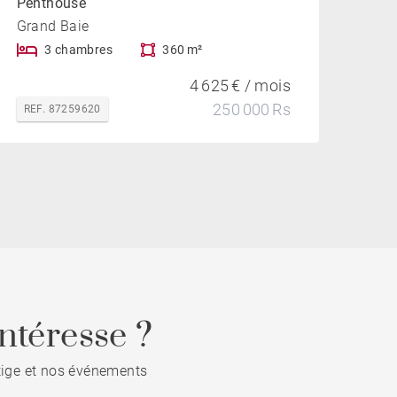
Penthouse
Grand Baie
3 chambres
360 m²
4 625 € / mois
250 000 Rs
REF. 87259620
ntéresse ?
stige et nos événements