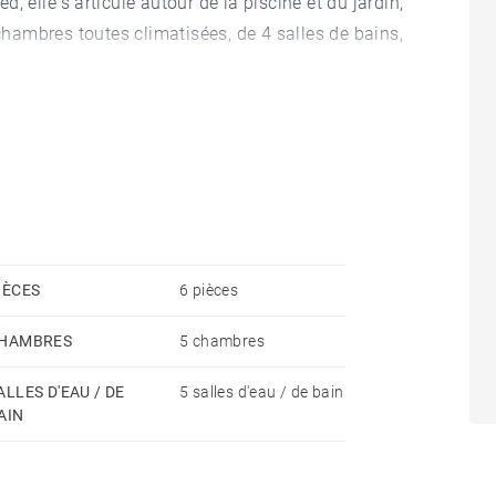
ed, elle s'articule autour de la piscine et du jardin,
ambres toutes climatisées, de 4 salles de bains,
isine américaine, d'une arrière-cuisine et d'une
espace de vie salon/salle à manger confortable et
ère chambre et une belle terrasse face à la piscine.
isine et de l'accès au garage. Les 4 autres
, dont une chambre principale immense, avec un
IÈCES
6 pièces
HAMBRES
5 chambres
ALLES D'EAU / DE
5 salles d'eau / de bain
AIN