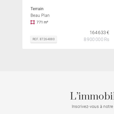
Terrain
Beau Plan
771 m²
164 633 €
8 900 000 Rs
REF. 87264880
L’immobil
Inscrivez-vous à notre