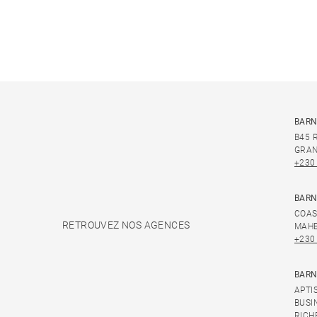
BARN
B45 
GRAN
+230
BARN
COAS
RETROUVEZ NOS AGENCES
MAHE
+230
BARN
APTI
BUSI
RICH