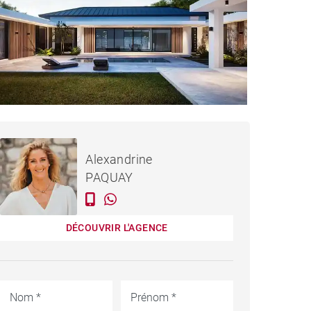
MAISON MONT CHOISY -
Loué / mois
Alexandrine
550 M²
PAQUAY
DÉCOUVRIR L'AGENCE