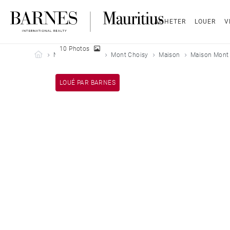
ACHETER
LOUER
V
10 Photos
Barnes Mauritius
Nos biens loués
Mont Choisy
Maison
Maison Mont 
LOUÉ PAR BARNES