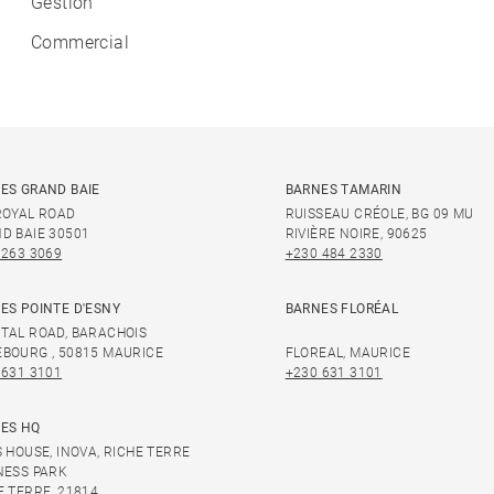
Gestion
Commercial
ES GRAND BAIE
BARNES TAMARIN
ROYAL ROAD
RUISSEAU CRÉOLE, BG 09 MU
D BAIE 30501
RIVIÈRE NOIRE, 90625
 263 3069
+230 484 2330
ES POINTE D'ESNY
BARNES FLORÉAL
TAL ROAD, BARACHOIS
BOURG , 50815 MAURICE
FLOREAL, MAURICE
 631 3101
+230 631 3101
ES HQ
S HOUSE, INOVA, RICHE TERRE
NESS PARK
E TERRE, 21814