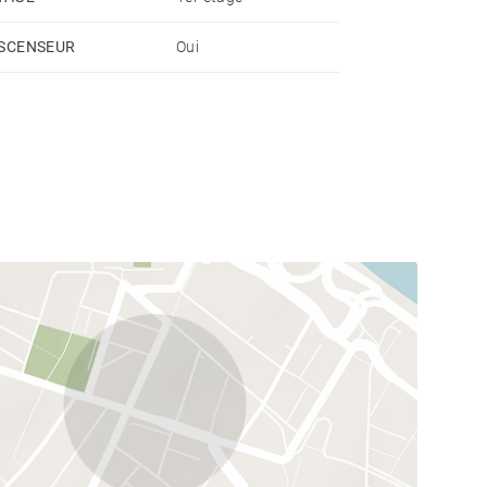
SCENSEUR
Oui
ée