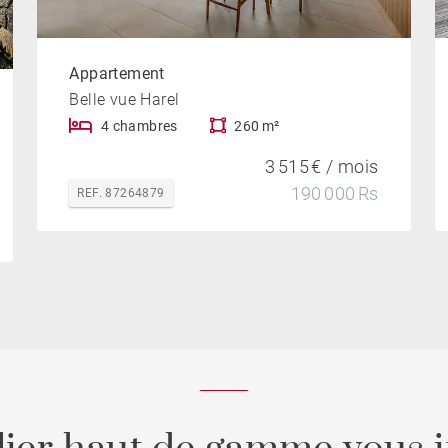
Appartement
Belle vue Harel
4 chambres
260 m²
3 515 € / mois
190 000 Rs
REF. 87264879