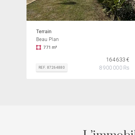
Terrain
Beau Plan
771 m²
164 633 €
8 900 000 Rs
REF. 87264880