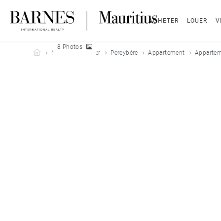
ACHETER
LOUER
V
8 Photos
Barnes Mauritius
Nos biens à louer
Pereybère
Appartement
Appartem