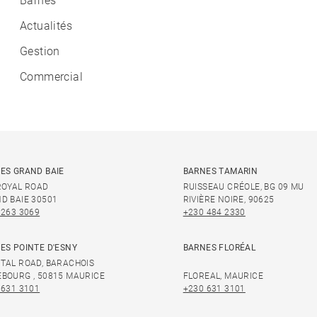
Barnes
Actualités
Gestion
Commercial
ES GRAND BAIE
BARNES TAMARIN
ROYAL ROAD
RUISSEAU CRÉOLE, BG 09 MU
D BAIE 30501
RIVIÈRE NOIRE, 90625
 263 3069
+230 484 2330
ES POINTE D'ESNY
BARNES FLORÉAL
TAL ROAD, BARACHOIS
BOURG , 50815 MAURICE
FLOREAL, MAURICE
 631 3101
+230 631 3101