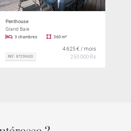
Penthouse
Grand Baie
3 chambres
360 m²
4 625 € / mois
250 000 Rs
REF. 87259620