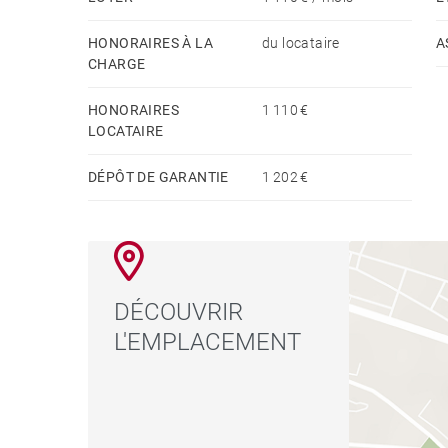
Cuisine entièrement équipée
Climatisation dans tout l’appartement
HONORAIRES À LA
du locataire
A
Situé au deuxième étage d’une résidence sécuris
CHARGE
Parking sécurisé
HONORAIRES
1 110 €
Résidence recherchée et bien entretenue
LOCATAIRE
DÉPÔT DE GARANTIE
1 202 €
DÉCOUVRIR
L'EMPLACEMENT