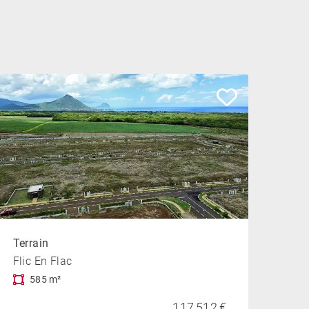
Terrain
Flic En Flac
585 m²
117 512 €