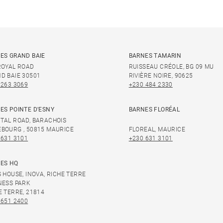
ES GRAND BAIE
BARNES TAMARIN
ROYAL ROAD
RUISSEAU CRÉOLE, BG 09 MU
D BAIE 30501
RIVIÈRE NOIRE, 90625
 263 3069
+230 484 2330
ES POINTE D'ESNY
BARNES FLORÉAL
TAL ROAD, BARACHOIS
BOURG , 50815 MAURICE
FLOREAL, MAURICE
 631 3101
+230 631 3101
ES HQ
S HOUSE, INOVA, RICHE TERRE
NESS PARK
E TERRE, 21814
 651 2400