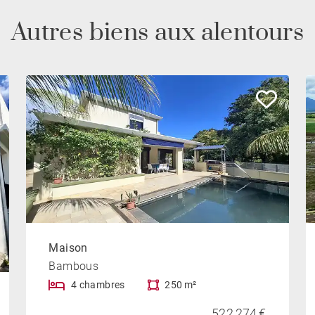
Autres biens aux alentours
Maison
Bambous
4 chambres
250 m²
522 274 €