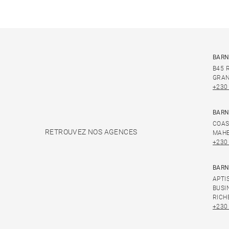
BARN
B45 
GRAN
+230
BARN
COAS
RETROUVEZ NOS AGENCES
MAHE
+230
BARN
APTI
BUSI
RICH
+230