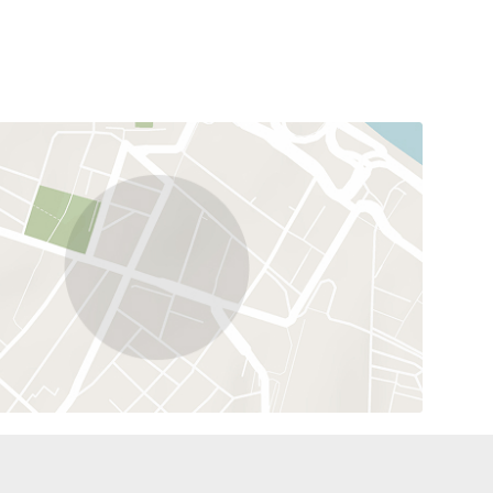
semaine).
déale pour un confort absolu dans un cadre