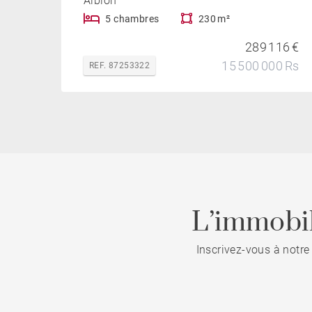
Albion
5 chambres
230 m²
289 116 €
15 500 000 Rs
REF. 87253322
L’immobil
Inscrivez-vous à notre