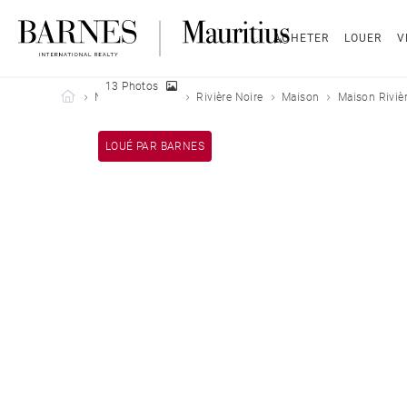
ACHETER
LOUER
V
13 Photos
Barnes Mauritius
Nos biens loués
Rivière Noire
Maison
Maison Rivièr
LOUÉ PAR BARNES