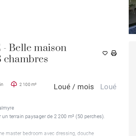
 Belle maison
3 chambres
in
2 100 m²
Loué / mois
Loué
almyre
ur un terrain paysager de 2 200 m² (50 perches).
t une master bedroom avec dressing, douche