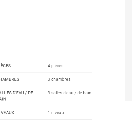
dry/store.
ue jardin paysager avec éclairages.
IÈCES
4 pièces
 feu le soir.
HAMBRES
3 chambres
ALLES D'EAU / DE
3 salles d'eau / de bain
AIN
IVEAUX
1 niveau
 à la charge du locataire).