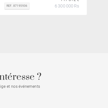
6 300 000 Rs
REF. 87195936
ntéresse ?
stige et nos événements