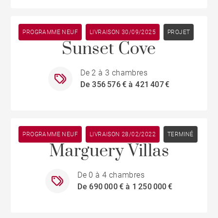
PROGRAMME NEUF
LIVRAISON 30/09/2025
Tamarin
PROJET
Sunset Cove
De 2 à 3 chambres
De 356 576 € à 421 407 €
PROGRAMME NEUF
Rivière Noire
LIVRAISON 28/02/2022
TERMINÉ
Marguery Villas
De 0 à 4 chambres
De 690 000 € à 1 250 000 €