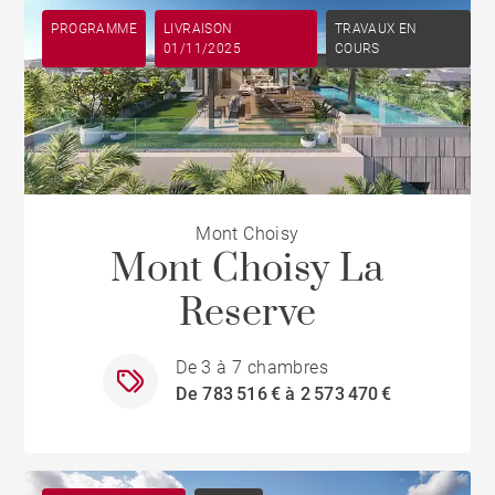
PROGRAMME
LIVRAISON
TRAVAUX EN
01/11/2025
COURS
Mont Choisy
Mont Choisy La
Reserve
De 3 à 7 chambres
De 783 516 € à 2 573 470 €