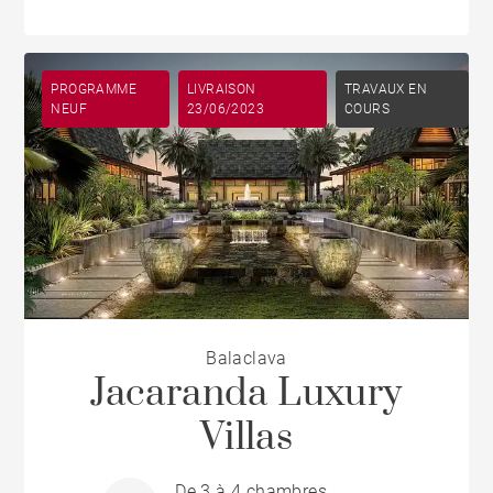
PROGRAMME
LIVRAISON
TRAVAUX EN
NEUF
23/06/2023
COURS
Balaclava
Jacaranda Luxury
Villas
De 3 à 4 chambres