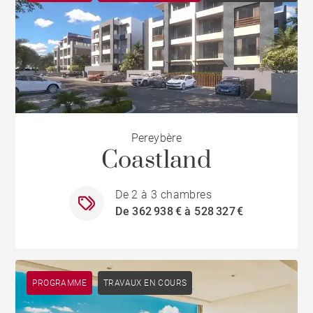
Pereybère
Coastland
De 2 à 3 chambres
De 362 938 € à 528 327 €
PROGRAMME
TRAVAUX EN COURS