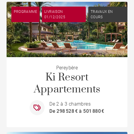
PROGRAMME
LIVRAISON
TRAVAUX EN
01/12/2025
COURS
Pereybère
Ki Resort
Appartements
De 2 à 3 chambres
De 298 528 € à 501 880 €