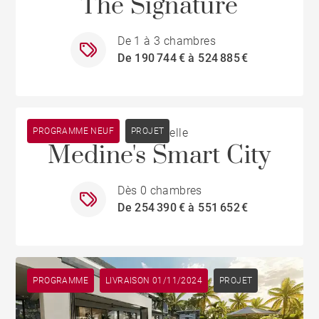
The Signature
De 1 à 3 chambres
De 190 744 € à 524 885 €
PROGRAMME NEUF
Cascavelle
PROJET
Medine's Smart City
Dès 0 chambres
De 254 390 € à 551 652 €
PROGRAMME
LIVRAISON 01/11/2024
PROJET