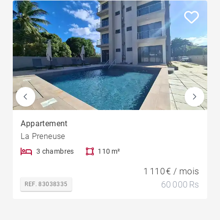
Appartement
La Preneuse
3 chambres
110 m²
1 110 € / mois
60 000 Rs
REF. 83038335