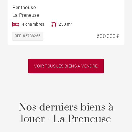
Penthouse
La Preneuse
4 chambres
230 m²
600 000 €
REF. 86738265
VOIR TOUS LES BIENS À VENDRE
Nos derniers biens à
louer - La Preneuse