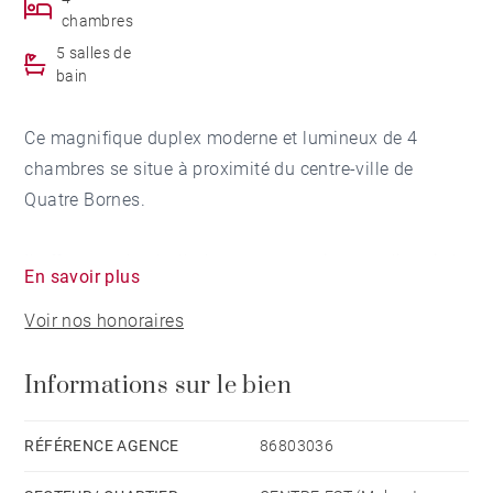
chambres
5 salles de
bain
Ce magnifique duplex moderne et lumineux de 4
chambres se situe à proximité du centre-ville de
Quatre Bornes.
Il offre un salon/salle à manger spacieux et climatisé
En savoir plus
ouvrant sur une terrasse avec vue, un bar entièrement
Voir nos honoraires
équipé, quatre chambres climatisées en suite et une
salle de bain pour invités.
Informations sur le bien
Un coin salon et une buanderie complètent ce bien
d'exception.
RÉFÉRENCE AGENCE
86803036