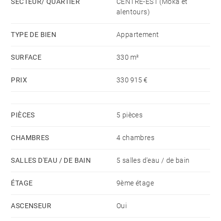
SECTEUR/ QUARTIER
CENTRE-EST (Moka et
Un bien qui allie modernité et proximité de toutes les
alentours)
commodités. Contactez-nous pour une visite !
TYPE DE BIEN
Appartement
SURFACE
330 m²
PRIX
330 915 €
PIÈCES
5 pièces
CHAMBRES
4 chambres
SALLES D'EAU / DE BAIN
5 salles d'eau / de bain
ÉTAGE
9ème étage
ASCENSEUR
Oui