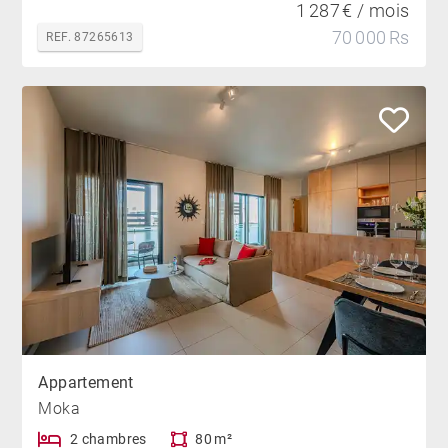
1 287 € / mois
70 000 Rs
REF. 87265613
Appartement
Moka
2 chambres
80 m²