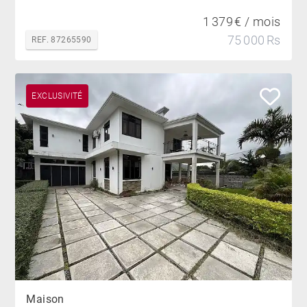
1 379 € / mois
75 000 Rs
REF. 87265590
EXCLUSIVITÉ
Maison