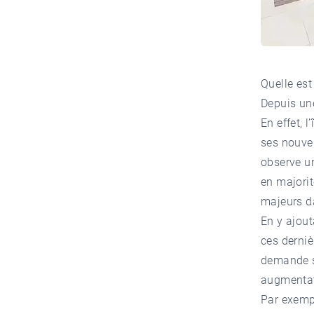
Quelle est 
Depuis une
En effet, 
ses nouvel
observe u
en majorit
majeurs d
En y ajout
ces derniè
demande se
augmentati
Par exempl