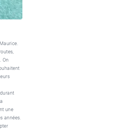
 Maurice.
routes,
. On
ouhaitent
teurs
 durant
la
ent une
es années.
pter