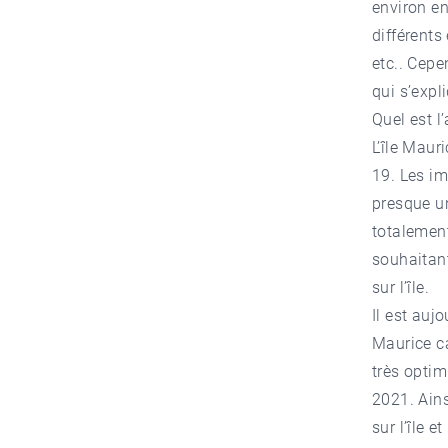
environ en
différents
etc.. Cepe
qui s’exp
Quel est l’
L’île Maur
19. Les im
presque un
totalement
souhaitant
sur l’île.
Il est aujo
Maurice ca
très optim
2021. Ain
sur l’île 