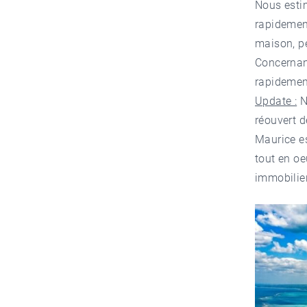
Nous estim
rapidemen
maison, p
Concernant
rapidemen
Update :
N
réouvert d
Maurice e
tout en oe
immobilier