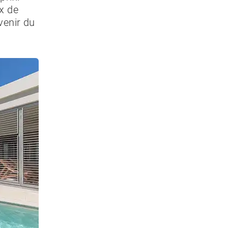
ix de
venir du