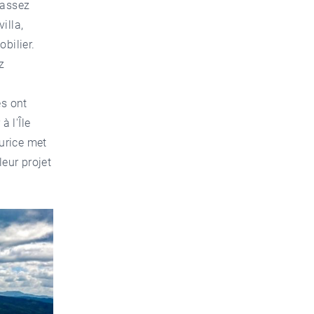
 assez
illa,
bilier.
z
s ont
 l'Île
urice met
leur projet