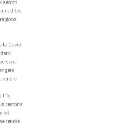
x seront
commodités
 régions
e la Covid-
ndant
 se sont
rangers
e rendre
 l’île
us restons
illet
se rendre