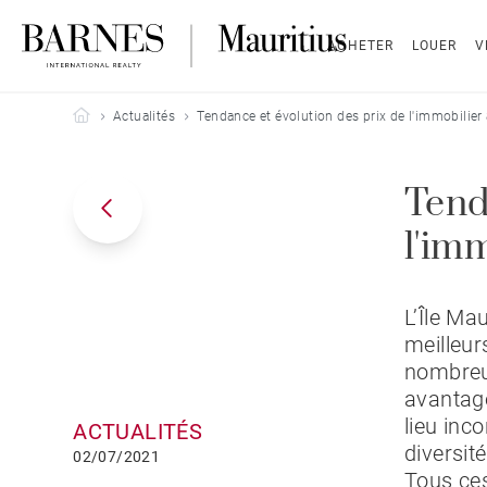
ACHETER
LOUER
V
Barnes Mauritius
Actualités
Tendance et évolution des prix de l'immobilier à
Tend
l'imm
L’Île Ma
meilleur
nombreux
avantage
lieu inc
ACTUALITÉS
diversit
02/07/2021
Tous ces