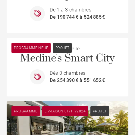
De 1 à 3 chambres
De 190 744 € à 524 885 €
PROGRAMME NEUF
Cascavelle
PROJET
Medine's Smart City
Dès 0 chambres
De 254 390 € à 551 652 €
PROGRAMME
LIVRAISON 01/11/2024
PROJET