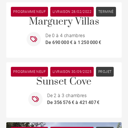
PROGRAMME NEUF
Rivière Noire
LIVRAISON 28/02/2022
TERMINÉ
Marguery Villas
De 0 à 4 chambres
De 690 000 € à 1 250 000 €
PROGRAMME NEUF
LIVRAISON 30/09/2025
Tamarin
PROJET
Sunset Cove
De 2 à 3 chambres
De 356 576 € à 421 407 €