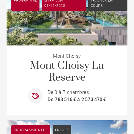
PROGRAMME
LIVRAISON
TRAVAUX EN
01/11/2025
COURS
Mont Choisy
Mont Choisy La
Reserve
De 3 à 7 chambres
De 783 516 € à 2 573 470 €
PROGRAMME NEUF
PROJET