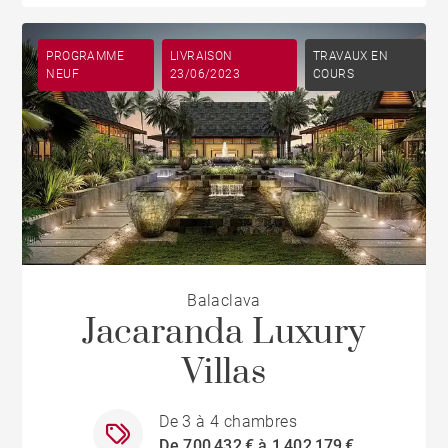
PROGRAMME
LIVRAISON
TRAVAUX EN
NEUF
23/06/2023
COURS
Balaclava
Jacaranda Luxury
Villas
De 3 à 4 chambres
De 700 432 € à 1 402 179 €