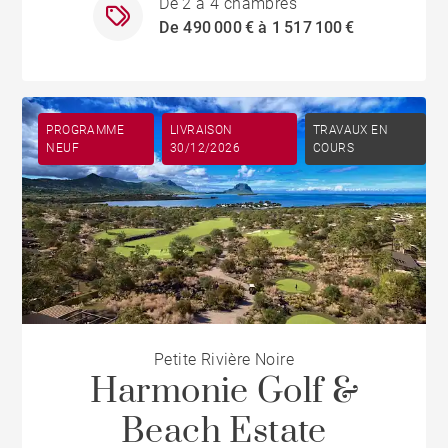
De 2 à 4 chambres
De 490 000 € à 1 517 100 €
PROGRAMME
LIVRAISON
TRAVAUX EN
NEUF
30/12/2026
COURS
Petite Rivière Noire
Harmonie Golf &
Beach Estate