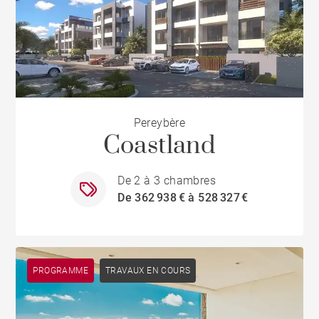
Pereybère
Coastland
De 2 à 3 chambres
De 362 938 € à 528 327 €
PROGRAMME
TRAVAUX EN COURS